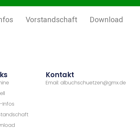
nfos
Vorstandschaft
Download
nks
Kontakt
mine
Email: albuchschuetzen@gmx.de
ell
-Infos
standschaft
nload