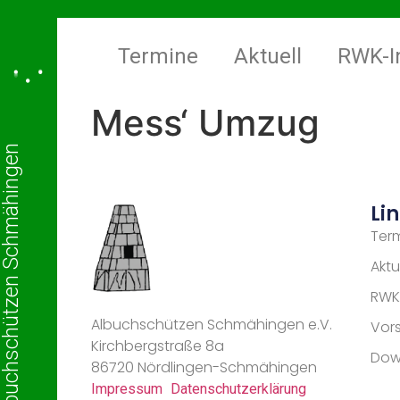
Termine
Aktuell
RWK-I
Mess‘ Umzug
lbuchschützen Schmähingen
Li
Ter
Aktu
RWK
Albuchschützen Schmähingen e.V.
Vor
Kirchbergstraße 8a
Dow
86720 Nördlingen-Schmähingen
Impressum
Datenschutzerklärung